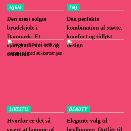
HJEM
TØJ
Den mest solgte
Den perfekte
brudekjole i
kombination af støtte,
Danmark: Et
komfort og tidløst
spørgsmål om stil og
design
tradition
LIVSSTIL
BEAUTY
Hvorfor er det så
Elegante valg til
svært at komme af
bryllupper: Outfits til