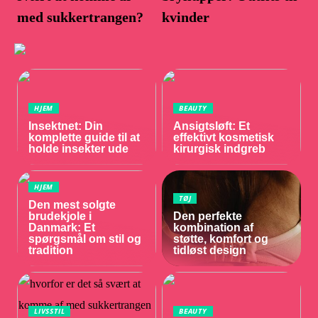
med sukkertrangen?
kvinder
HJEM
BEAUTY
Insektnet: Din
Ansigtsløft: Et
komplette guide til at
effektivt kosmetisk
holde insekter ude
kirurgisk indgreb
HJEM
TØJ
Den mest solgte
brudekjole i
Den perfekte
Danmark: Et
kombination af
spørgsmål om stil og
støtte, komfort og
tradition
tidløst design
LIVSSTIL
BEAUTY