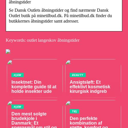
åbningstider
Se Dansk Outlets åbningstider og find nærmeste Dansk
Outlet butik på minetilbud.dk. På minetilbud.dk finder du
butikkernes åbningstider samt adresser.
Keywords: outlet langeskov åbningstider
HJEM
BEAUTY
Insektnet: Din
Ansigtsløft: Et
komplette guide til at
effektivt kosmetisk
holde insekter ude
kirurgisk indgreb
HJEM
TØJ
Den mest solgte
brudekjole i
Den perfekte
Danmark: Et
kombination af
spørgsmål om stil og
støtte, komfort og