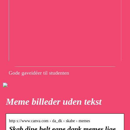
Gode gaveidéer til studenten
Meme billeder uden tekst
http s://www.canva.com › da_dk › skabe › memes
Skab dine helt egne dank memes lige