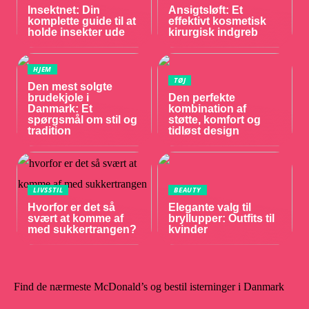
Insektnet: Din
Ansigtsløft: Et
komplette guide til at
effektivt kosmetisk
holde insekter ude
kirurgisk indgreb
HJEM
TØJ
Den mest solgte
brudekjole i
Den perfekte
Danmark: Et
kombination af
spørgsmål om stil og
støtte, komfort og
tradition
tidløst design
LIVSSTIL
BEAUTY
Hvorfor er det så
Elegante valg til
svært at komme af
bryllupper: Outfits til
med sukkertrangen?
kvinder
Find de nærmeste McDonald’s og bestil isterninger i Danmark