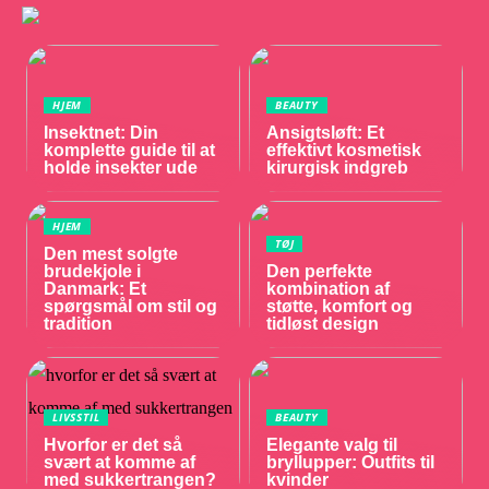
HJEM
BEAUTY
Insektnet: Din
Ansigtsløft: Et
komplette guide til at
effektivt kosmetisk
holde insekter ude
kirurgisk indgreb
HJEM
TØJ
Den mest solgte
brudekjole i
Den perfekte
Danmark: Et
kombination af
spørgsmål om stil og
støtte, komfort og
tradition
tidløst design
LIVSSTIL
BEAUTY
Hvorfor er det så
Elegante valg til
svært at komme af
bryllupper: Outfits til
med sukkertrangen?
kvinder