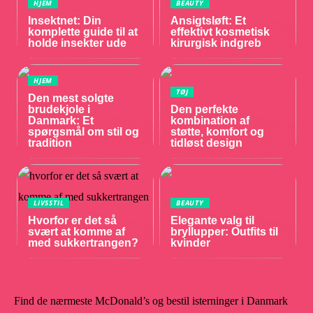
HJEM
BEAUTY
Insektnet: Din
Ansigtsløft: Et
komplette guide til at
effektivt kosmetisk
holde insekter ude
kirurgisk indgreb
HJEM
TØJ
Den mest solgte
brudekjole i
Den perfekte
Danmark: Et
kombination af
spørgsmål om stil og
støtte, komfort og
tradition
tidløst design
LIVSSTIL
BEAUTY
Hvorfor er det så
Elegante valg til
svært at komme af
bryllupper: Outfits til
med sukkertrangen?
kvinder
Find de nærmeste McDonald’s og bestil isterninger i Danmark