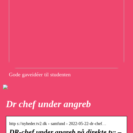
Gode gaveidéer til studenten
Dr chef under angreb
http s://nyheder.tv2.dk › samfund › 2022-05-22-dr-chef…
DR-chef under angreb på direkte tv: –