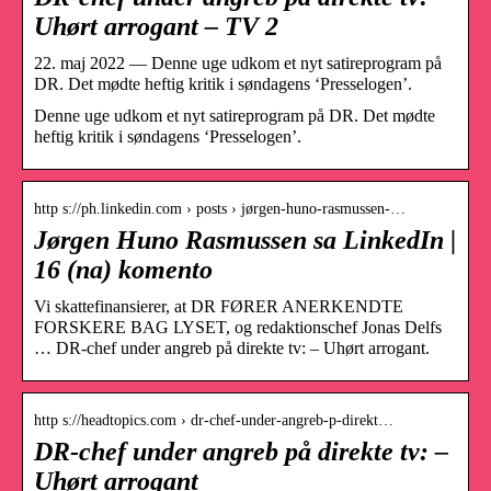
Uhørt arrogant – TV 2
22. maj 2022 — Denne uge udkom et nyt satireprogram på
DR. Det mødte heftig kritik i søndagens ‘Presselogen’.
Denne uge udkom et nyt satireprogram på DR. Det mødte
heftig kritik i søndagens ‘Presselogen’.
http s://ph.linkedin.com › posts › jørgen-huno-rasmussen-…
Jørgen Huno Rasmussen sa LinkedIn |
16 (na) komento
Vi skattefinansierer, at DR FØRER ANERKENDTE
FORSKERE BAG LYSET, og redaktionschef Jonas Delfs
… DR-chef under angreb på direkte tv: – Uhørt arrogant.
http s://headtopics.com › dr-chef-under-angreb-p-direkt…
DR-chef under angreb på direkte tv: –
Uhørt arrogant