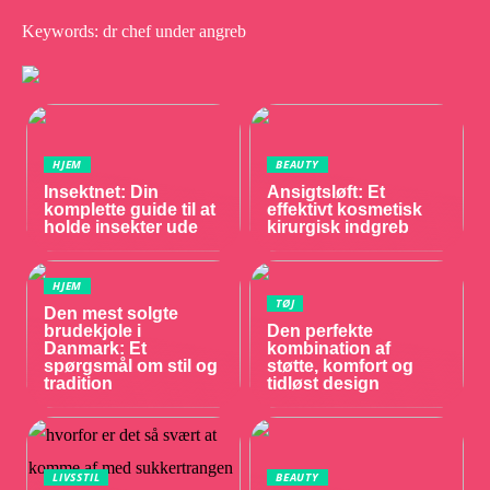
Keywords: dr chef under angreb
HJEM
BEAUTY
Insektnet: Din
Ansigtsløft: Et
komplette guide til at
effektivt kosmetisk
holde insekter ude
kirurgisk indgreb
HJEM
TØJ
Den mest solgte
brudekjole i
Den perfekte
Danmark: Et
kombination af
spørgsmål om stil og
støtte, komfort og
tradition
tidløst design
LIVSSTIL
BEAUTY