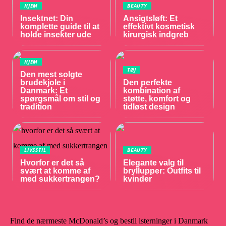
HJEM
BEAUTY
Insektnet: Din
Ansigtsløft: Et
komplette guide til at
effektivt kosmetisk
holde insekter ude
kirurgisk indgreb
HJEM
TØJ
Den mest solgte
brudekjole i
Den perfekte
Danmark: Et
kombination af
spørgsmål om stil og
støtte, komfort og
tradition
tidløst design
LIVSSTIL
BEAUTY
Hvorfor er det så
Elegante valg til
svært at komme af
bryllupper: Outfits til
med sukkertrangen?
kvinder
Find de nærmeste McDonald’s og bestil isterninger i Danmark