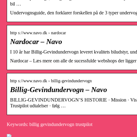
bil …
Undervognsguide, den forklarer forskellen på de 3 typer under
http s://www.navo.dk › nardocar
Nardocar – Navo
I 10 år har Billig-Gevindundervogn leveret kvalitets biludstyr, un
Nardocar – Læs mere om alle de sucessfulde webshops der ligge
http s://www.navo.dk › billig-gevindundervogn
Billig-Gevindundervogn – Navo
BILLIG-GEVINDUNDERVOGN’S HISTORIE · Mission · Vision · i 
Trustpilot udtalelser · følg …
Keywords: billig gevindundervogn trustpilot