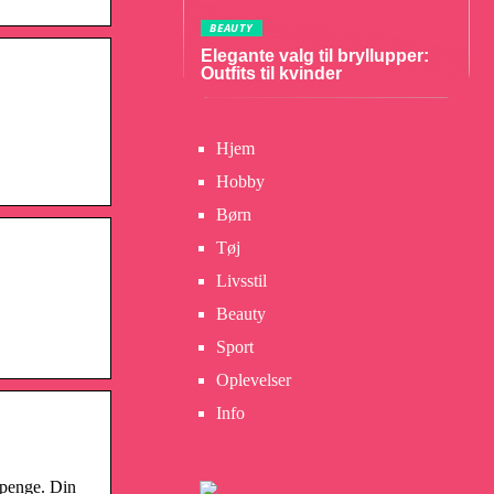
BEAUTY
Elegante valg til bryllupper:
Outfits til kvinder
Hjem
Hobby
Børn
Tøj
Livsstil
Beauty
Sport
Oplevelser
Info
t penge. Din