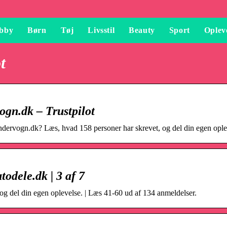
bby
Børn
Tøj
Livsstil
Beauty
Sport
Oplev
t
gn.dk – Trustpilot
dervogn.dk? Læs, hvad 158 personer har skrevet, og del din egen ople
odele.dk | 3 af 7
og del din egen oplevelse. | Læs 41-60 ud af 134 anmeldelser.