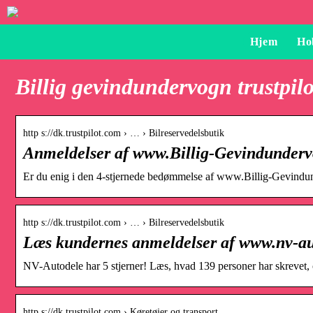
Hjem
Ho
Billig gevindundervogn trustpilo
http s://dk.trustpilot.com › … › Bilreservedelsbutik
Anmeldelser af www.Billig-Gevindundervo
Er du enig i den 4-stjernede bedømmelse af www.Billig-Gevindun
http s://dk.trustpilot.com › … › Bilreservedelsbutik
Læs kundernes anmeldelser af www.nv-aut
NV-Autodele har 5 stjerner! Læs, hvad 139 personer har skrevet, 
http s://dk.trustpilot.com › Køretøjer og transport