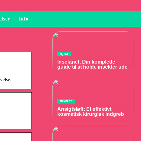
elser
Info
HJEM
Insektnet: Din komplette
guide til at holde insekter ude
velse.
BEAUTY
Ansigtsløft: Et effektivt
kosmetisk kirurgisk indgreb