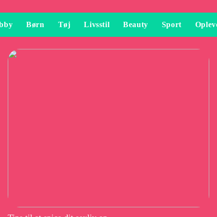
bby
Børn
Tøj
Livsstil
Beauty
Sport
Oplev