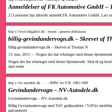
Anmeldelser af FK Automotive GmbH – T
213 personer har allerede anmeldt FK Automotive GmbH. Læs om 
http s://www.bilgalleri.dk › forum › generel-diskussion
billig-gevindundervogn.dk – Skrevet af T
billig-gevindundervogn.dk – Skrevet af Thomas N
13. mar. 2015 — Nogen der har erfaringer med denne hjemmeside. S
Nogen der har erfaringer med denne hjemmeside. Skal til og bestil
skal vente
http s://nv-autodele.dk › … › BMW 3er E30. 1982-1990
Gevindundervogn – NV-Autodele.dk
Gevindundervogn – NV-Autodele.dk
Billig Gevindundervogn med TüV godkendelse / VdTüv merkblatt 7
galvaniseret