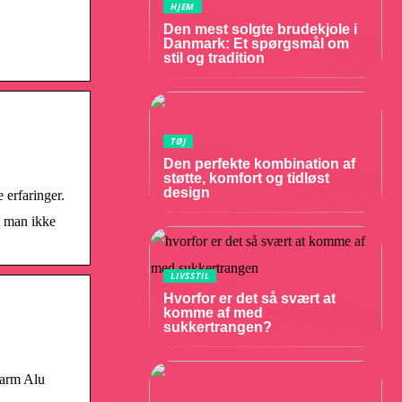
HJEM
Den mest solgte brudekjole i
Danmark: Et spørgsmål om
stil og tradition
TØJ
Den perfekte kombination af
støtte, komfort og tidløst
design
 erfaringer.
t man ikke
LIVSSTIL
Hvorfor er det så svært at
komme af med
sukkertrangen?
varm Alu