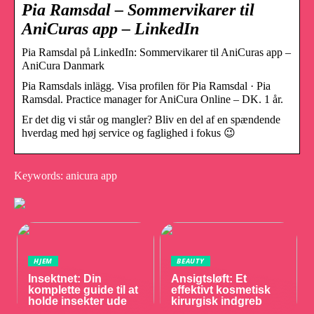
Pia Ramsdal – Sommervikarer til
AniCuras app – LinkedIn
Pia Ramsdal på LinkedIn: Sommervikarer til AniCuras app –
AniCura Danmark
Pia Ramsdals inlägg. Visa profilen för Pia Ramsdal · Pia
Ramsdal. Practice manager for AniCura Online – DK. 1 år.
Er det dig vi står og mangler? Bliv en del af en spændende
hverdag med høj service og faglighed i fokus 😉
Keywords: anicura app
HJEM
BEAUTY
Insektnet: Din
Ansigtsløft: Et
komplette guide til at
effektivt kosmetisk
holde insekter ude
kirurgisk indgreb