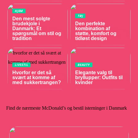
HJEM
TØJ
Den mest solgte
brudekjole i
Den perfekte
Danmark: Et
kombination af
spørgsmål om stil og
støtte, komfort og
tradition
tidløst design
LIVSSTIL
BEAUTY
Hvorfor er det så
Elegante valg til
svært at komme af
bryllupper: Outfits til
med sukkertrangen?
kvinder
Find de nærmeste McDonald’s og bestil isterninger i Danmark