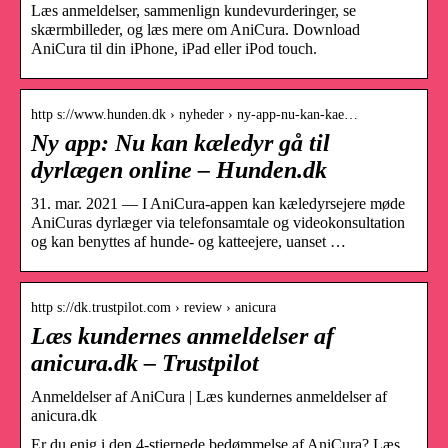
Læs anmeldelser, sammenlign kundevurderinger, se
skærmbilleder, og læs mere om AniCura. Download
AniCura til din iPhone, iPad eller iPod touch.
http s://www.hunden.dk › nyheder › ny-app-nu-kan-kae…
Ny app: Nu kan kæledyr gå til
dyrlægen online – Hunden.dk
31. mar. 2021 — I AniCura-appen kan kæledyrsejere møde
AniCuras dyrlæger via telefonsamtale og videokonsultation
og kan benyttes af hunde- og katteejere, uanset …
http s://dk.trustpilot.com › review › anicura
Læs kundernes anmeldelser af
anicura.dk – Trustpilot
Anmeldelser af AniCura | Læs kundernes anmeldelser af
anicura.dk
Er du enig i den 4-stjernede bedømmelse af AniCura? Læs,