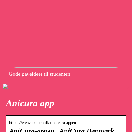
Gode gaveidéer til studenten
Anicura app
http s://www.anicura.dk › anicura-appen
AniCura-appen | AniCura Danmark